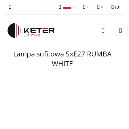
(
0
)
PLN
Zaloguj się
Polski
Zarejestruj się
EUR
English
Dodaj zgłoszenie
Lampa sufitowa 5xE27 RUMBA
WHITE