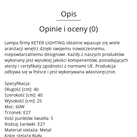
Opis
Opinie i oceny (0)
Lampa firmy KETER LIGHTING idealnie wpasuje się wiele
aranżacji wnętrz dzięki swojemu nowoczesnemu,
niepowtarzalnemu designowi. Każdy z naszych produktów
wykonany jest wysokiej jakości kompenentów, posiadających
atesty i certyfikaty zgodności z normami UE. Produkcja
odbywa się w Polsce i jest wykonywana własnoręcznie.
Specyfikacja:
Długość [cm]: 40
Szerokość [cm]: 40
Wysokość [cm]: 25
Moc: 60W
Trzonek: E27
Ilość punktów światła: 5
Rodzaj żarówki: E27
Materiał stelaża: Metal
Kolor stelaża:Biały