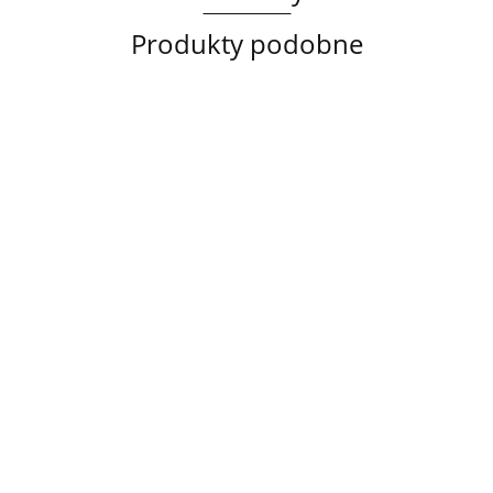
Produkty podobne
Lampa
Lampa
Lampa
sufitowa
wisząca
sufitowa
3xE14
3xE27
Spot
358.00
368.00
Lampa wisząca
3xE27
Luma
Wine/Black
YUN
387.45
3xE27 Sora
CALLISTO
Black/Gold
BLAC
Latte/Khaki/Black
BLACK/GOLD
267.0
376.00