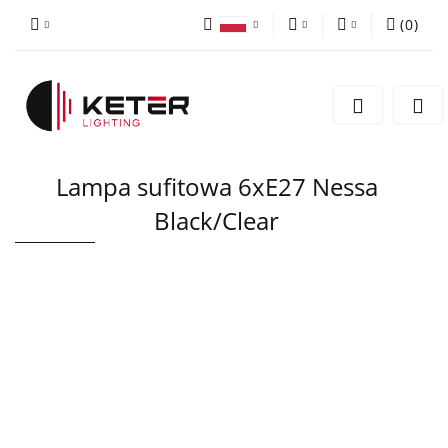
(
0
)
PLN
Zaloguj się
Polski
Zarejestruj się
EUR
English
Dodaj zgłoszenie
Lampa sufitowa 6xE27 Nessa
Black/Clear