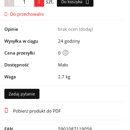
szt.
Do koszyka
Do przechowalni
Opinie
brak ocen
(dodaj)
Wysyłka w ciągu
24 godziny
Cena przesyłki
0
Dostępność
Mało
Waga
2.7 kg
Zadaj pytanie
Pobierz produkt do PDF
EAN
5901087119058