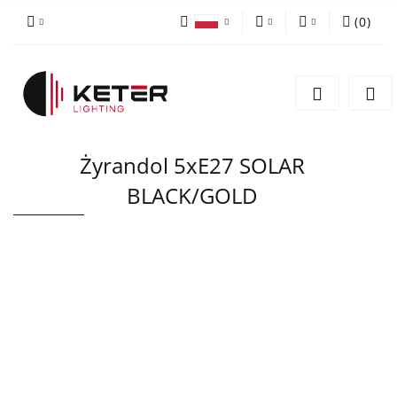
(
0
)
PLN
Zaloguj się
Polski
Zarejestruj się
EUR
English
Dodaj zgłoszenie
Żyrandol 5xE27 SOLAR
BLACK/GOLD