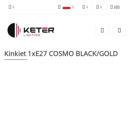
(
0
)
PLN
Zaloguj się
Polski
Zarejestruj się
EUR
English
Dodaj zgłoszenie
Kinkiet 1xE27 COSMO BLACK/GOLD