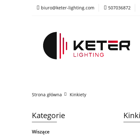
biuro@keter-lighting.com
507036872
Wiszące
Sufi
Żyrandole
PR
Wiszące
Sufitowe
Kinkiety
La
Strona główna
Kinkiety
Kategorie
Kink
Wiszące