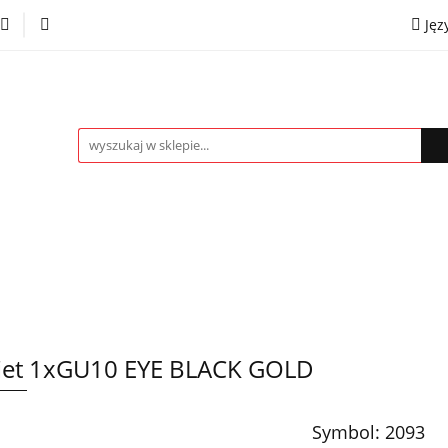
Jęz
towe
Kinkiety
Lampki nocne
Spoty
Plaf
P
OMOCJE %
Kontakt
Współpraca
Eng
mpki nocne
Spoty
Plafony
Żyrandole
PRO
iet 1xGU10 EYE BLACK GOLD
Symbol:
2093