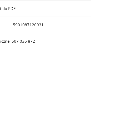
t do PDF
5901087120931
iczne: 507 036 872