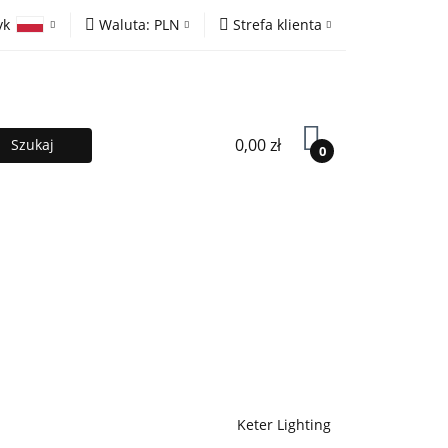
yk
Waluta:
PLN
Strefa klienta
ony
PLN
Zaloguj się
olski
EUR
Zarejestruj się
lish
Dodaj zgłoszenie
0,00 zł
0
MOCJE %
Kontakt
Współpraca
Keter Lighting