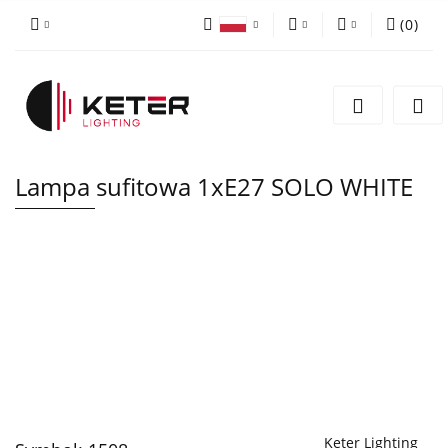
(
0
)
PLN
Zaloguj się
Polski
Zarejestruj się
EUR
English
Dodaj zgłoszenie
Lampa sufitowa 1xE27 SOLO WHITE
Keter Lighting