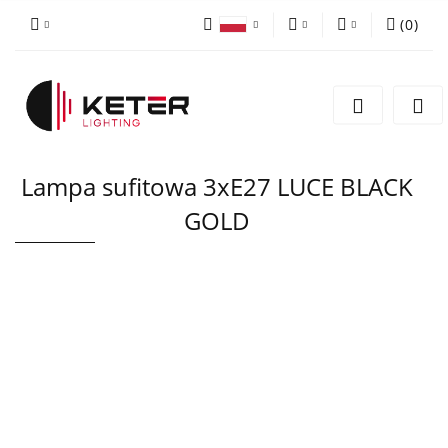
(
0
)
PLN
Zaloguj się
Polski
Zarejestruj się
EUR
English
Dodaj zgłoszenie
Lampa sufitowa 3xE27 LUCE BLACK
GOLD