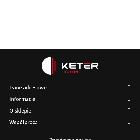
BLAC
Latte/Khaki/Black
BLACK/GOLD
267.0
376.00
Dane adresowe
Informacje
O sklepie
Współpraca
Znajdziesz nas na