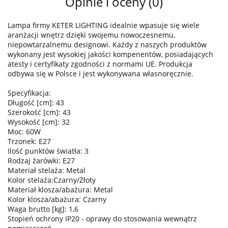
Opinie i oceny (0)
Lampa firmy KETER LIGHTING idealnie wpasuje się wiele
aranżacji wnętrz dzięki swojemu nowoczesnemu,
niepowtarzalnemu designowi. Każdy z naszych produktów
wykonany jest wysokiej jakości kompenentów, posiadających
atesty i certyfikaty zgodności z normami UE. Produkcja
odbywa się w Polsce i jest wykonywana własnoręcznie.
Specyfikacja:
Długość [cm]: 43
Szerokość [cm]: 43
Wysokość [cm]: 32
Moc: 60W
Trzonek: E27
Ilość punktów światła: 3
Rodzaj żarówki: E27
Materiał stelaża: Metal
Kolor stelaża:Czarny/Złoty
Materiał klosza/abażura: Metal
Kolor klosza/abażura: Czarny
Waga brutto [kg]: 1,6
Stopień ochrony IP20 - oprawy do stosowania wewnątrz