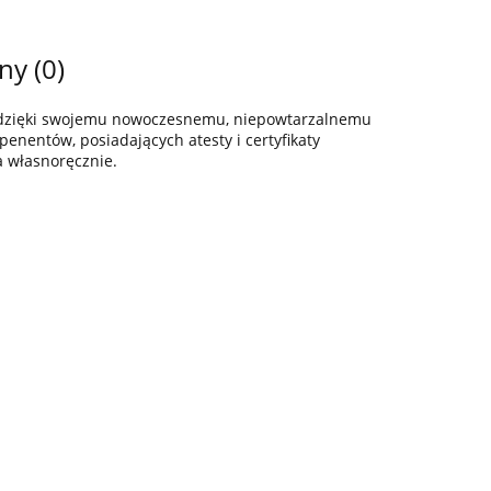
ny (0)
z dzięki swojemu nowoczesnemu, niepowtarzalnemu
enentów, posiadających atesty i certyfikaty
a własnoręcznie.