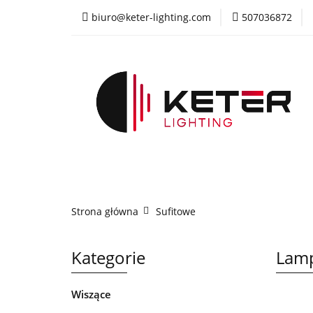
biuro@keter-lighting.com
507036872
Wiszące
Sufi
Żyrandole
PR
Wiszące
Sufitowe
Kinkiety
La
Strona główna
Sufitowe
Kategorie
Lamp
Wiszące