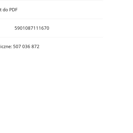
t do PDF
5901087111670
iczne: 507 036 872