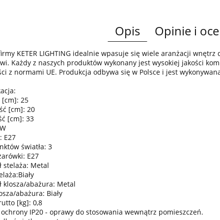
Opis
Opinie i oce
irmy KETER LIGHTING idealnie wpasuje się wiele aranżacji wnętr
wi. Każdy z naszych produktów wykonany jest wysokiej jakości komp
ci z normami UE. Produkcja odbywa się w Polsce i jest wykonywan
acja:
 [cm]: 25
ść [cm]: 20
ć [cm]: 33
0W
: E27
nktów światła: 3
żarówki: E27
 stelaża: Metal
elaża:Biały
ł klosza/abażura: Metal
osza/abażura: Biały
tto [kg]: 0,8
 ochrony IP20 - oprawy do stosowania wewnątrz pomieszczeń.