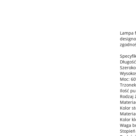
Lampa f
designo
zgodnoś
Specyfik
Długość
Szeroko
Wysokoś
Moc: 6
Trzonek
Ilość pu
Rodzaj 
Materiał
Kolor st
Materia
Kolor kl
Waga bru
Stopień