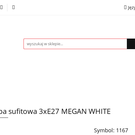
Jęz
towe
Kinkiety
Lampki nocne
Spoty
Plaf
P
OMOCJE %
Kontakt
Współpraca
Eng
mpki nocne
Spoty
Plafony
Żyrandole
PRO
a sufitowa 3xE27 MEGAN WHITE
Symbol:
1167