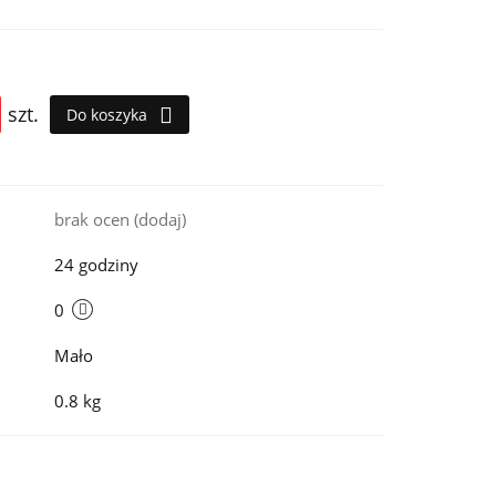
szt.
Do koszyka
i
brak ocen
(dodaj)
24 godziny
0
Mało
0.8 kg