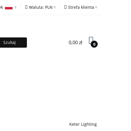
yk
Waluta:
PLN
Strefa klienta
ony
PLN
Zaloguj się
olski
EUR
Zarejestruj się
lish
Dodaj zgłoszenie
0,00 zł
0
MOCJE %
Kontakt
Współpraca
Keter Lighting