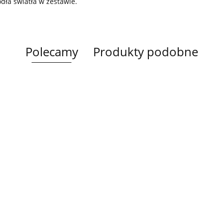
ódła światła w zestawie.
Polecamy
Produkty podobne
Lampa
Lampa
Lampa wi
wisząca 5xE27
Spot 3xE27
a
sufitowa 3xE14
1xE27 Ze
Lacrima Latte
YUNO WOOD
449.00
Luma
Brown/Bl
BLACK/NATURAL
358.00
336.00
ack
267.00
Black/Gold