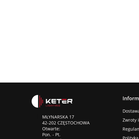
Lampa
wisząca
Lampa wisząc
3xE27
Lampa sufitowa
368.00
3xE27 Sora
Wine/Black
3xE27 CALLISTO
Latte/Khaki/Bl
BLACK/GOLD
376.00
387.45
Inform
Dostawa 
MŁYNARSKA 17
Zwroty 
42-202 CZĘSTOCHOWA
Otwarte:
Regula
Pon. - Pt.
Polityk