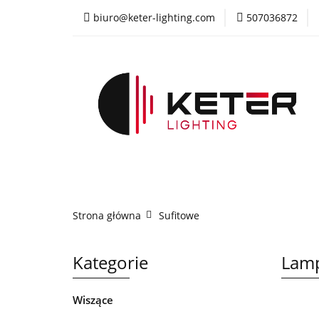
biuro@keter-lighting.com
507036872
Wiszące
Sufi
Żyrandole
PR
Wiszące
Sufitowe
Kinkiety
La
Strona główna
Sufitowe
Kategorie
Lamp
Wiszące