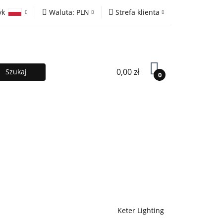
yk
Waluta:
PLN
Strefa klienta
ony
PLN
Zaloguj się
olski
EUR
Zarejestruj się
lish
Dodaj zgłoszenie
0,00 zł
0
MOCJE %
Kontakt
Współpraca
Keter Lighting