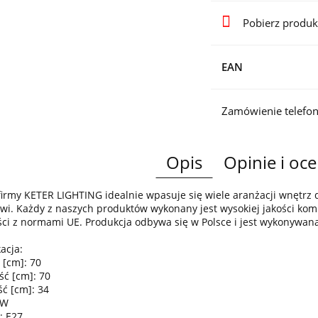
Pobierz produk
EAN
Zamówienie telefon
Opis
Opinie i oce
irmy KETER LIGHTING idealnie wpasuje się wiele aranżacji wnętr
wi. Każdy z naszych produktów wykonany jest wysokiej jakości komp
ci z normami UE. Produkcja odbywa się w Polsce i jest wykonywan
acja:
 [cm]: 70
ść [cm]: 70
ć [cm]: 34
0W
: E27