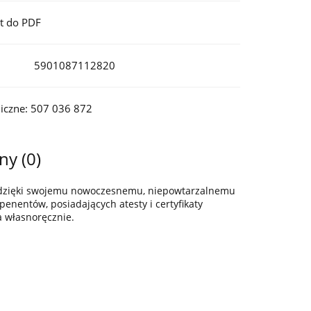
t do PDF
5901087112820
iczne: 507 036 872
ny (0)
z dzięki swojemu nowoczesnemu, niepowtarzalnemu
enentów, posiadających atesty i certyfikaty
a własnoręcznie.