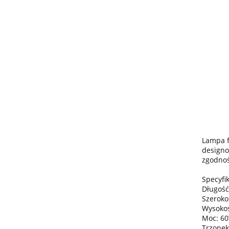
Lampa f
designo
zgodnoś
Specyfik
Długość
Szeroko
Wysokoś
Moc: 6
Trzonek