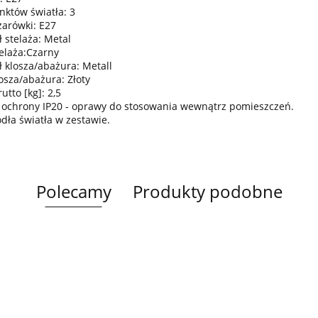
nktów światła: 3
żarówki: E27
 stelaża: Metal
telaża:Czarny
ł klosza/abażura: Metall
osza/abażura: Złoty
tto [kg]: 2,5
 ochrony IP20 - oprawy do stosowania wewnątrz pomieszczeń.
ódła światła w zestawie.
Polecamy
Produkty podobne