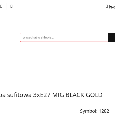
Jęz
towe
Kinkiety
Lampki nocne
Spoty
Plaf
P
OMOCJE %
Kontakt
Współpraca
Eng
mpki nocne
Spoty
Plafony
Żyrandole
PRO
a sufitowa 3xE27 MIG BLACK GOLD
Symbol:
1282