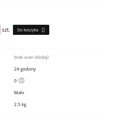
szt.
Do koszyka
i
brak ocen
(dodaj)
24 godziny
0
Mało
2.5 kg