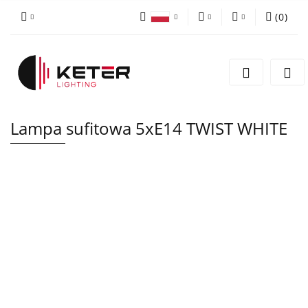
(
0
)
PLN
Zaloguj się
Polski
Zarejestruj się
EUR
English
Dodaj zgłoszenie
Lampa sufitowa 5xE14 TWIST WHITE