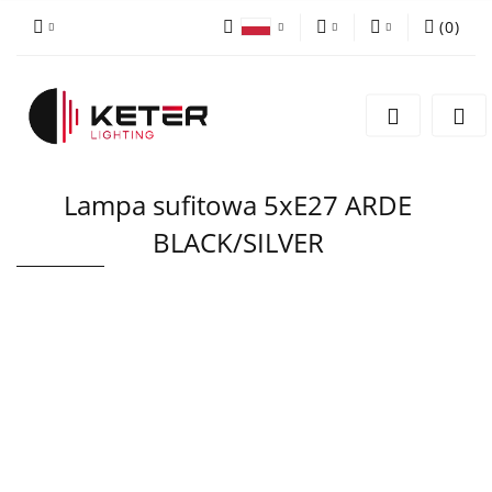
(
0
)
PLN
Zaloguj się
Polski
Zarejestruj się
EUR
English
Dodaj zgłoszenie
Lampa sufitowa 5xE27 ARDE
BLACK/SILVER