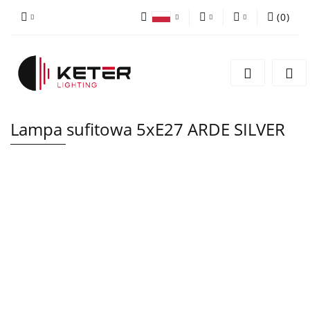
(
0
)
PLN
Zaloguj się
Polski
Zarejestruj się
EUR
English
Dodaj zgłoszenie
Lampa sufitowa 5xE27 ARDE SILVER