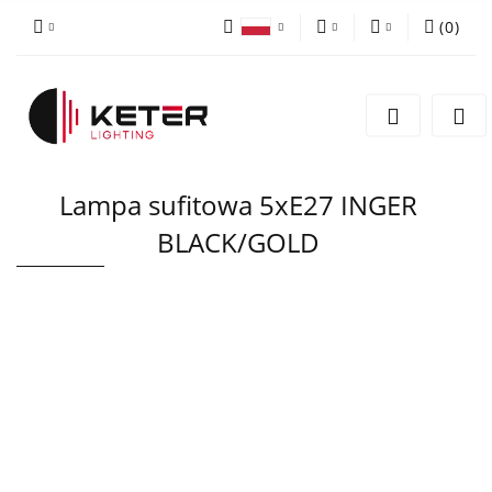
(
0
)
PLN
Zaloguj się
Polski
Zarejestruj się
EUR
English
Dodaj zgłoszenie
Lampa sufitowa 5xE27 INGER
BLACK/GOLD