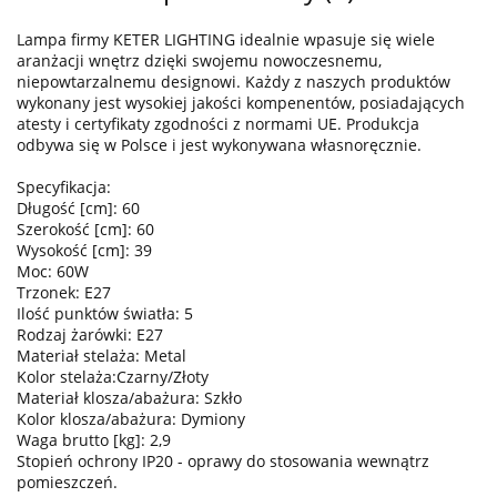
Lampa firmy KETER LIGHTING idealnie wpasuje się wiele
aranżacji wnętrz dzięki swojemu nowoczesnemu,
niepowtarzalnemu designowi. Każdy z naszych produktów
wykonany jest wysokiej jakości kompenentów, posiadających
atesty i certyfikaty zgodności z normami UE. Produkcja
odbywa się w Polsce i jest wykonywana własnoręcznie.
Specyfikacja:
Długość [cm]: 60
Szerokość [cm]: 60
Wysokość [cm]: 39
Moc: 60W
Trzonek: E27
Ilość punktów światła: 5
Rodzaj żarówki: E27
Materiał stelaża: Metal
Kolor stelaża:Czarny/Złoty
Materiał klosza/abażura: Szkło
Kolor klosza/abażura: Dymiony
Waga brutto [kg]: 2,9
Stopień ochrony IP20 - oprawy do stosowania wewnątrz
pomieszczeń.