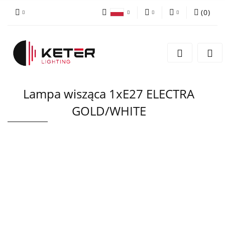
(
0
)
PLN
Zaloguj się
Polski
Zarejestruj się
EUR
English
Dodaj zgłoszenie
Lampa wisząca 1xE27 ELECTRA
GOLD/WHITE