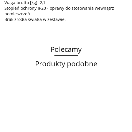
Waga brutto [kg]: 2,1
Stopień ochrony IP20 - oprawy do stosowania wewnątrz
pomieszczeń.
Brak źródła światła w zestawie.
Polecamy
Produkty podobne
Lampa
Lampa
Lampa
sufitowa
wisząca
sufitowa
3xE14
3xE27