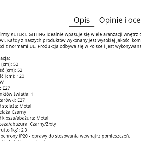
Opis
Opinie i oce
irmy KETER LIGHTING idealnie wpasuje się wiele aranżacji wnętr
wi. Każdy z naszych produktów wykonany jest wysokiej jakości komp
ci z normami UE. Produkcja odbywa się w Polsce i jest wykonywan
acja:
 [cm]: 52
ść [cm]: 52
ć [cm]: 120
0W
: E27
nktów światła: 1
żarówki: E27
 stelaża: Metal
telaża:Czarny
ł klosza/abażura: Metal
losza/abażura: Czarny/Złoty
tto [kg]: 2,3
 ochrony IP20 - oprawy do stosowania wewnątrz pomieszczeń.