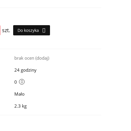
szt.
Do koszyka
i
brak ocen
(dodaj)
24 godziny
0
Mało
2.3 kg