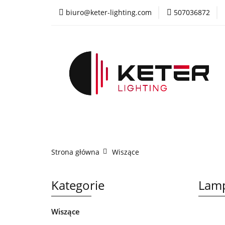
biuro@keter-lighting.com
507036872
Wiszące
Sufi
Żyrandole
PR
Wiszące
Sufitowe
Kinkiety
La
Strona główna
Wiszące
Kategorie
Lamp
Wiszące