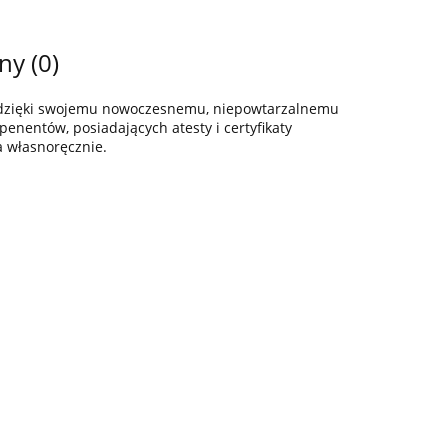
ny (0)
z dzięki swojemu nowoczesnemu, niepowtarzalnemu
enentów, posiadających atesty i certyfikaty
a własnoręcznie.