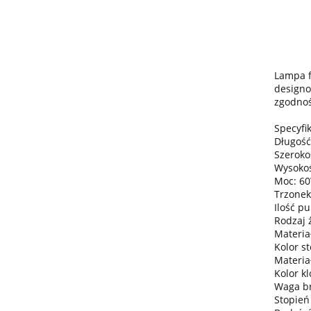
Lampa f
designo
zgodnoś
Specyfik
Długość
Szeroko
Wysokoś
Moc: 6
Trzonek
Ilość pu
Rodzaj 
Materiał
Kolor s
Materia
Kolor k
Waga bru
Stopień