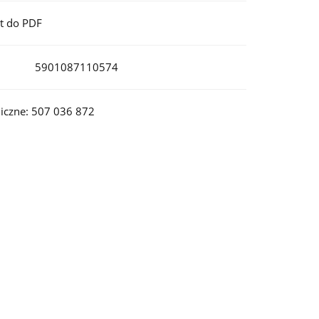
t do PDF
5901087110574
iczne: 507 036 872