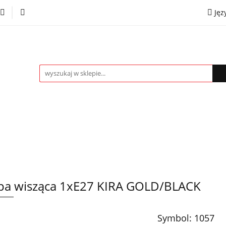
Jęz
towe
Kinkiety
Lampki nocne
Spoty
Plaf
P
OMOCJE %
Kontakt
Współpraca
Eng
mpki nocne
Spoty
Plafony
Żyrandole
PRO
a wisząca 1xE27 KIRA GOLD/BLACK
Symbol:
1057