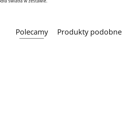
ódła światła w zestawie.
Polecamy
Produkty podobne
Lampa
Lampa
Lampa wi
wisząca 5xE27
Spot 3xE27
a
sufitowa 3xE14
1xE27 Ze
Lacrima Latte
YUNO WOOD
449.00
Luma
Brown/Bl
BLACK/NATURAL
358.00
336.00
ack
267.00
Black/Gold