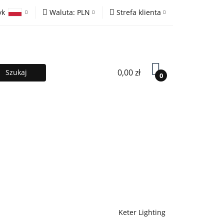
yk
Waluta:
PLN
Strefa klienta
ony
PLN
Zaloguj się
olski
EUR
Zarejestruj się
lish
Dodaj zgłoszenie
0,00 zł
0
MOCJE %
Kontakt
Współpraca
Keter Lighting