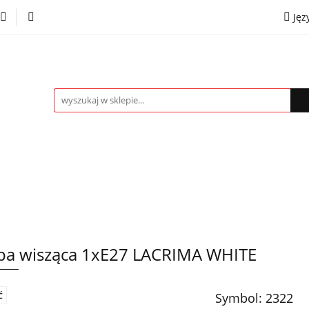
Jęz
towe
Kinkiety
Lampki nocne
Spoty
Plaf
P
OMOCJE %
Kontakt
Współpraca
Eng
mpki nocne
Spoty
Plafony
Żyrandole
PRO
a wisząca 1xE27 LACRIMA WHITE
Symbol:
2322
Ć