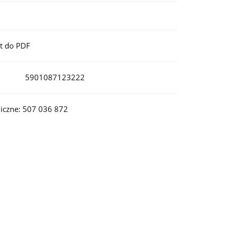
t do PDF
5901087123222
iczne: 507 036 872