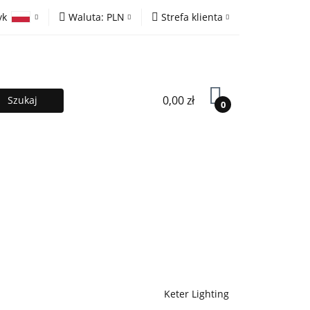
yk
Waluta:
PLN
Strefa klienta
ony
PLN
Zaloguj się
olski
EUR
Zarejestruj się
lish
Dodaj zgłoszenie
0,00 zł
0
MOCJE %
Kontakt
Współpraca
Keter Lighting