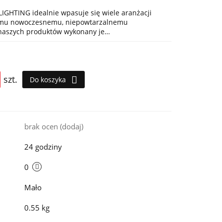
IGHTING idealnie wpasuje się wiele aranżacji
jemu nowoczesnemu, niepowtarzalnemu
 naszych produktów wykonany je…
szt.
Do koszyka
i
brak ocen
(dodaj)
24 godziny
0
Mało
0.55 kg