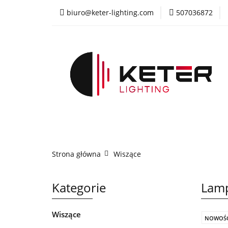
biuro@keter-lighting.com
507036872
Wiszące
Sufi
Żyrandole
PR
Wiszące
Sufitowe
Kinkiety
La
Strona główna
Wiszące
Kategorie
Lamp
Wiszące
NOWOŚ