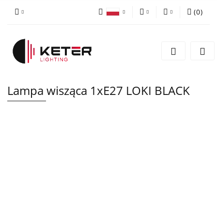
(
0
)
PLN
Zaloguj się
Polski
Zarejestruj się
EUR
English
Dodaj zgłoszenie
Lampa wisząca 1xE27 LOKI BLACK