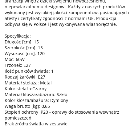
aranżacji wnętrz dzięki swojemu nowoczesnemu,
niepowtarzalnemu designowi. Każdy z naszych produktów
wykonany jest wysokiej jakości kompenentów, posiadających
atesty i certyfikaty zgodności z normami UE. Produkcja
odbywa się w Polsce i jest wykonywana własnoręcznie.
Specyfikacja:
Długość [cm]: 15
Szerokość [cm]: 15
Wysokość [cm]: 120
Moc: 60W
Trzonek: E27
Ilość punktów światła: 1
Rodzaj żarówki: E27
Materiał stelaża: Metal
Kolor stelaża:Czarny
Materiał klosza/abażura: Szkło
Kolor klosza/abażura: Dymiony
Waga brutto [kg]: 0,65
Stopień ochrony IP20 - oprawy do stosowania wewnątrz
pomieszczeń.
Brak źródła światła w zestawie.