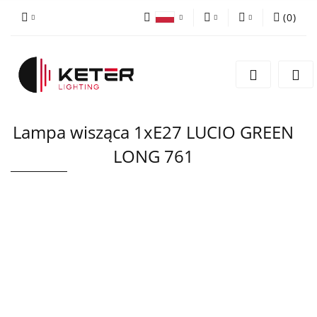
(
0
)
PLN
Zaloguj się
Polski
Zarejestruj się
EUR
English
Dodaj zgłoszenie
Lampa wisząca 1xE27 LUCIO GREEN
LONG 761