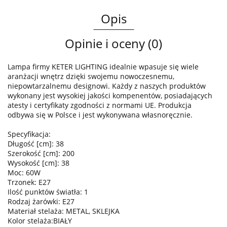
Opis
Opinie i oceny (0)
Lampa firmy KETER LIGHTING idealnie wpasuje się wiele
aranżacji wnętrz dzięki swojemu nowoczesnemu,
niepowtarzalnemu designowi. Każdy z naszych produktów
wykonany jest wysokiej jakości kompenentów, posiadających
atesty i certyfikaty zgodności z normami UE. Produkcja
odbywa się w Polsce i jest wykonywana własnoręcznie.
Specyfikacja:
Długość [cm]: 38
Szerokość [cm]: 200
Wysokość [cm]: 38
Moc: 60W
Trzonek: E27
Ilość punktów światła: 1
Rodzaj żarówki: E27
Materiał stelaża: METAL, SKLEJKA
Kolor stelaża:BIAŁY