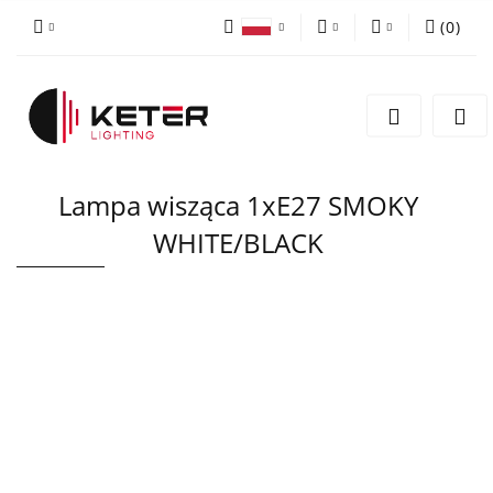
(
0
)
PLN
Zaloguj się
Polski
Zarejestruj się
EUR
English
Dodaj zgłoszenie
Lampa wisząca 1xE27 SMOKY
WHITE/BLACK