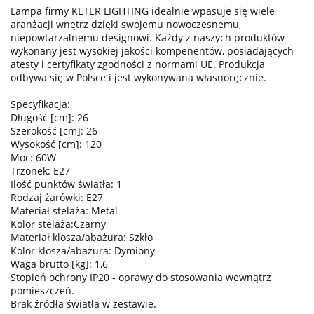
Lampa firmy KETER LIGHTING idealnie wpasuje się wiele
aranżacji wnętrz dzięki swojemu nowoczesnemu,
niepowtarzalnemu designowi. Każdy z naszych produktów
wykonany jest wysokiej jakości kompenentów, posiadających
atesty i certyfikaty zgodności z normami UE. Produkcja
odbywa się w Polsce i jest wykonywana własnoręcznie.
Specyfikacja:
Długość [cm]: 26
Szerokość [cm]: 26
Wysokość [cm]: 120
Moc: 60W
Trzonek: E27
Ilość punktów światła: 1
Rodzaj żarówki: E27
Materiał stelaża: Metal
Kolor stelaża:Czarny
Materiał klosza/abażura: Szkło
Kolor klosza/abażura: Dymiony
Waga brutto [kg]: 1,6
Stopień ochrony IP20 - oprawy do stosowania wewnątrz
pomieszczeń.
Brak źródła światła w zestawie.