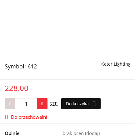
Keter Lighting
Symbol:
612
228.00
szt.
Do koszyka
Do przechowalni
Opinie
brak ocen
(dodaj)