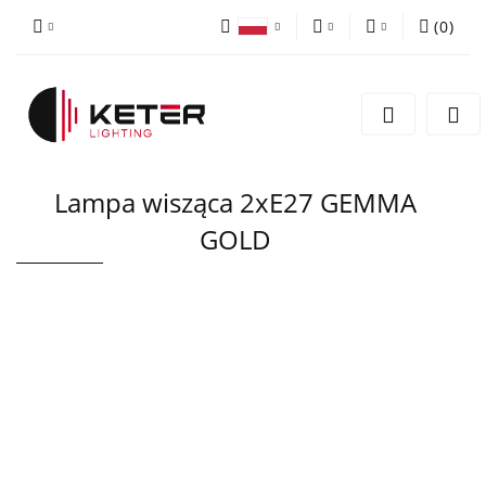
(
0
)
PLN
Zaloguj się
Polski
Zarejestruj się
EUR
English
Dodaj zgłoszenie
Lampa wisząca 2xE27 GEMMA
GOLD