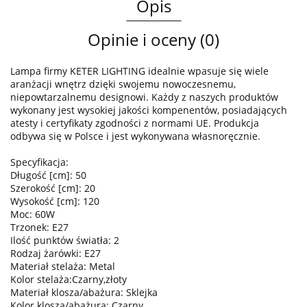
Opis
Opinie i oceny (0)
Lampa firmy KETER LIGHTING idealnie wpasuje się wiele
aranżacji wnętrz dzięki swojemu nowoczesnemu,
niepowtarzalnemu designowi. Każdy z naszych produktów
wykonany jest wysokiej jakości kompenentów, posiadających
atesty i certyfikaty zgodności z normami UE. Produkcja
odbywa się w Polsce i jest wykonywana własnoręcznie.
Specyfikacja:
Długość [cm]: 50
Szerokość [cm]: 20
Wysokość [cm]: 120
Moc: 60W
Trzonek: E27
Ilość punktów światła: 2
Rodzaj żarówki: E27
Materiał stelaża: Metal
Kolor stelaża:Czarny,złoty
Materiał klosza/abażura: Sklejka
Kolor klosza/abażura: Czarny