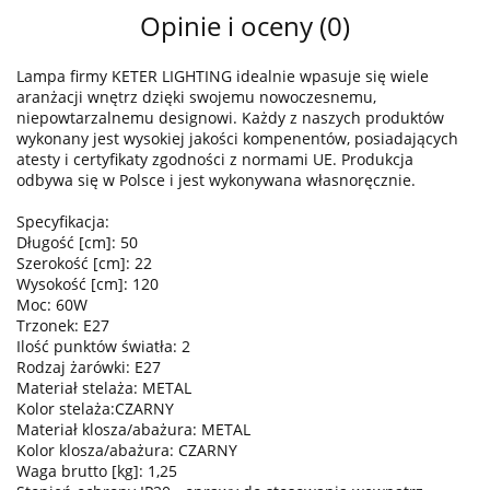
Opinie i oceny (0)
Lampa firmy KETER LIGHTING idealnie wpasuje się wiele
aranżacji wnętrz dzięki swojemu nowoczesnemu,
niepowtarzalnemu designowi. Każdy z naszych produktów
wykonany jest wysokiej jakości kompenentów, posiadających
atesty i certyfikaty zgodności z normami UE. Produkcja
odbywa się w Polsce i jest wykonywana własnoręcznie.
Specyfikacja:
Długość [cm]: 50
Szerokość [cm]: 22
Wysokość [cm]: 120
Moc: 60W
Trzonek: E27
Ilość punktów światła: 2
Rodzaj żarówki: E27
Materiał stelaża: METAL
Kolor stelaża:CZARNY
Materiał klosza/abażura: METAL
Kolor klosza/abażura: CZARNY
Waga brutto [kg]: 1,25