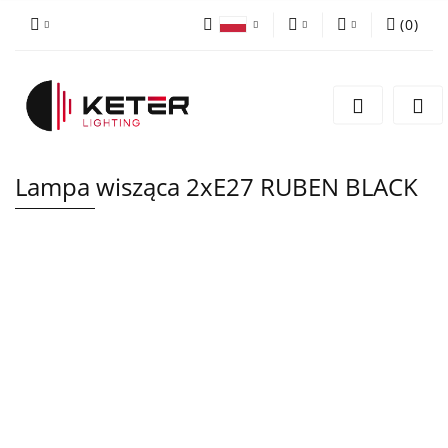
(
0
)
PLN
Zaloguj się
Polski
Zarejestruj się
EUR
English
Dodaj zgłoszenie
Lampa wisząca 2xE27 RUBEN BLACK