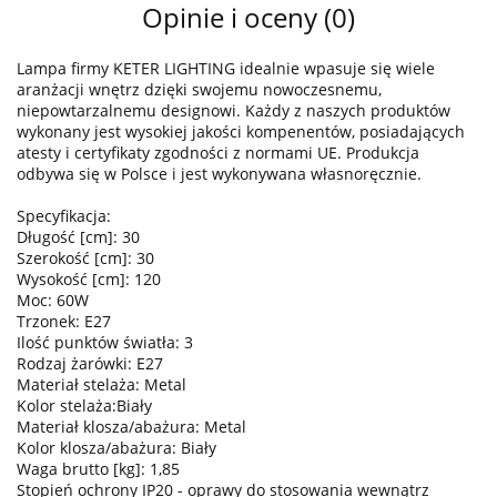
Opinie i oceny (0)
Lampa firmy KETER LIGHTING idealnie wpasuje się wiele
aranżacji wnętrz dzięki swojemu nowoczesnemu,
niepowtarzalnemu designowi. Każdy z naszych produktów
wykonany jest wysokiej jakości kompenentów, posiadających
atesty i certyfikaty zgodności z normami UE. Produkcja
odbywa się w Polsce i jest wykonywana własnoręcznie.
Specyfikacja:
Długość [cm]: 30
Szerokość [cm]: 30
Wysokość [cm]: 120
Moc: 60W
Trzonek: E27
Ilość punktów światła: 3
Rodzaj żarówki: E27
Materiał stelaża: Metal
Kolor stelaża:Biały
Materiał klosza/abażura: Metal
Kolor klosza/abażura: Biały
Waga brutto [kg]: 1,85
Stopień ochrony IP20 - oprawy do stosowania wewnątrz