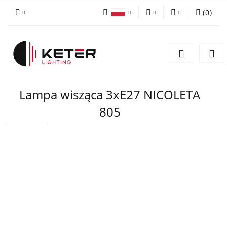
(
0
)
PLN
Zaloguj się
Polski
Zarejestruj się
EUR
English
Dodaj zgłoszenie
Lampa wisząca 3xE27 NICOLETA
805