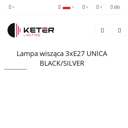
(
0
)
PLN
Zaloguj się
Polski
Zarejestruj się
EUR
English
Dodaj zgłoszenie
Lampa wisząca 3xE27 UNICA
BLACK/SILVER