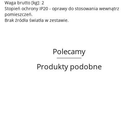
Waga brutto [kg]: 2
Stopień ochrony IP20 - oprawy do stosowania wewnątrz
pomieszczeń.
Brak źródła światła w zestawie.
Polecamy
Produkty podobne
Lampa
Lampa
Lampa
sufitowa
wisząca
sufitowa
3xE14
3xE27