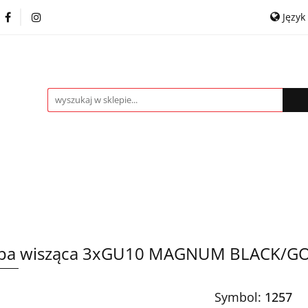
Język
itowe
Kinkiety
Lampki nocne
Spoty
P
Pol
ROMOCJE %
Kontakt
Współpraca
Engl
ampki nocne
Spoty
Plafony
Żyrandole
pa wisząca 3xGU10 MAGNUM BLACK/G
Symbol:
1257