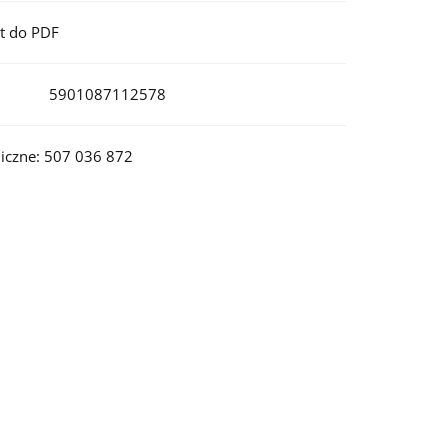
t do PDF
5901087112578
iczne: 507 036 872