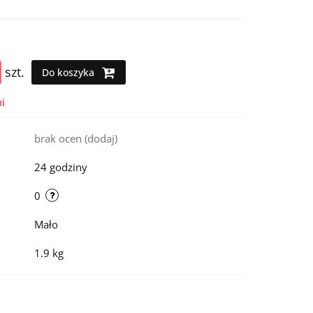
szt.
Do koszyka
i
brak ocen
(dodaj)
24 godziny
0
Mało
1.9 kg