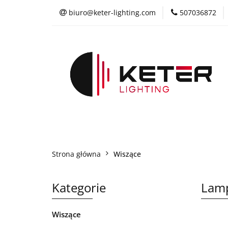
biuro@keter-lighting.com
507036872
Wiszące
Suf
Żyrandole
P
Wiszące
Sufitowe
Kinkiety
L
Współpraca
Strona główna
Wiszące
Kategorie
Lam
Wiszące