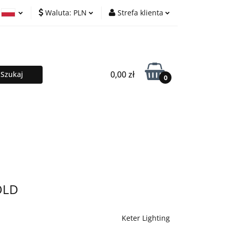
Waluta:
PLN
Strefa klienta
lafony
PLN
Zaloguj się
ski
EUR
Zarejestruj się
ish
Dodaj zgłoszenie
0,00 zł
0
PROMOCJE %
Kontakt
OLD
Keter Lighting