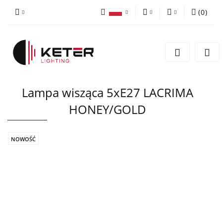
(
0
)
PLN
Zaloguj się
Polski
Zarejestruj się
EUR
English
Dodaj zgłoszenie
Lampa wisząca 5xE27 LACRIMA
HONEY/GOLD
NOWOŚĆ