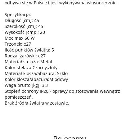
odbywa się w Polsce i jest wykonywana własnoręcznie.
Specyfikacja:
Długość [cm]: 45
Szerokość [cm]: 45
Wysokość [cm]: 120
Moc max 60 W
Trzonek: e27
Ilość punktów światła: 5
Rodzaj żarówki: e27
Materiał stelaża: Metal
Kolor stelaża:Czarny,złoty
Materiał klosza/abażura: Szkło
Kolor klosza/abażura:Miodowy
Waga brutto [kg]: 3,3
Stopień ochrony IP20 - oprawy do stosowania wewnątrz
pomieszczeń.
Brak źródła światła w zestawie.
Polecamy