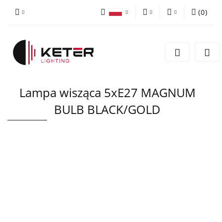
(
0
)
PLN
Zaloguj się
Polski
Zarejestruj się
EUR
English
Dodaj zgłoszenie
Lampa wisząca 5xE27 MAGNUM
BULB BLACK/GOLD