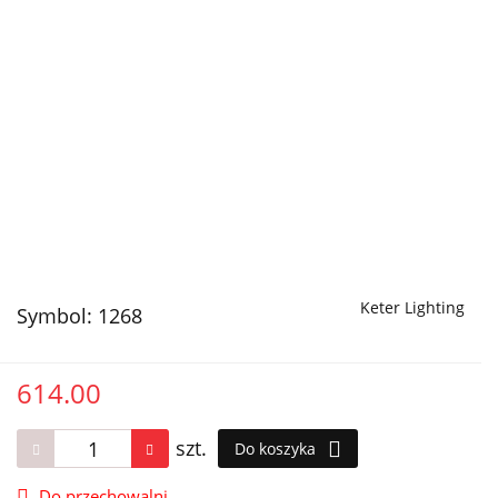
Keter Lighting
Symbol:
1268
614.00
szt.
Do koszyka
Do przechowalni