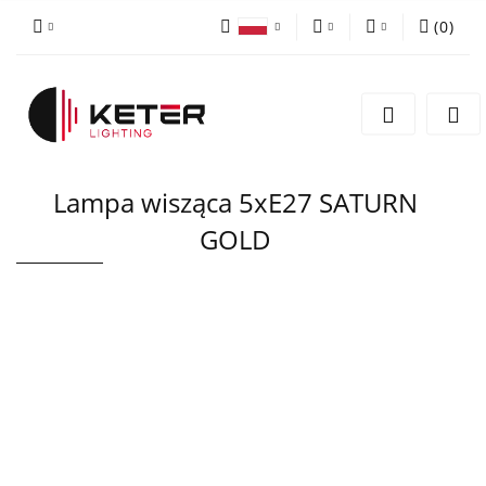
(
0
)
PLN
Zaloguj się
Polski
Zarejestruj się
EUR
English
Dodaj zgłoszenie
Lampa wisząca 5xE27 SATURN
GOLD