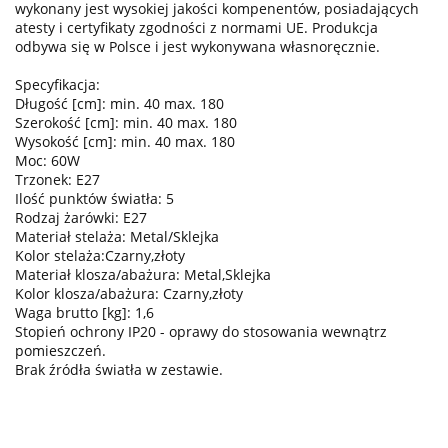
wykonany jest wysokiej jakości kompenentów, posiadających
atesty i certyfikaty zgodności z normami UE. Produkcja
odbywa się w Polsce i jest wykonywana własnoręcznie.
Specyfikacja:
Długość [cm]: min. 40 max. 180
Szerokość [cm]: min. 40 max. 180
Wysokość [cm]: min. 40 max. 180
Moc: 60W
Trzonek: E27
Ilość punktów światła: 5
Rodzaj żarówki: E27
Materiał stelaża: Metal/Sklejka
Kolor stelaża:Czarny,złoty
Materiał klosza/abażura: Metal,Sklejka
Kolor klosza/abażura: Czarny,złoty
Waga brutto [kg]: 1,6
Stopień ochrony IP20 - oprawy do stosowania wewnątrz
pomieszczeń.
Brak źródła światła w zestawie.