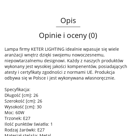
Opis
Opinie i oceny (0)
Lampa firmy KETER LIGHTING idealnie wpasuje się wiele
aranżacji wnętrz dzięki swojemu nowoczesnemu,
niepowtarzalnemu designowi. Każdy z naszych produktów
wykonany jest wysokiej jakości kompenentów, posiadających
atesty i certyfikaty zgodności z normami UE. Produkcja
odbywa się w Polsce i jest wykonywana własnoręcznie.
Specyfikacja:
Długość [cm]: 26
Szerokość [cm]: 26
Wysokość [cm]: 30
Moc: 60W
Trzonek: E27
Ilość punktów światła: 1
Rodzaj żarówki: E27
Materiał stelaża: Metal