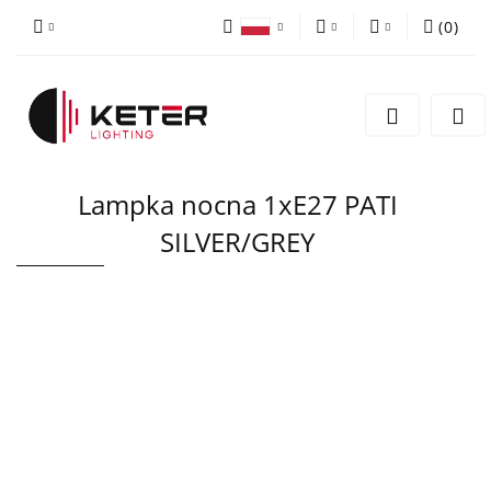
(
0
)
PLN
Zaloguj się
Polski
Zarejestruj się
EUR
English
Dodaj zgłoszenie
Lampka nocna 1xE27 PATI
SILVER/GREY