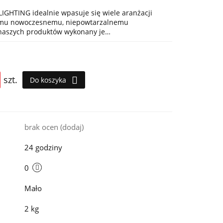
IGHTING idealnie wpasuje się wiele aranżacji
jemu nowoczesnemu, niepowtarzalnemu
 naszych produktów wykonany je…
szt.
Do koszyka
i
brak ocen
(dodaj)
24 godziny
0
Mało
2 kg