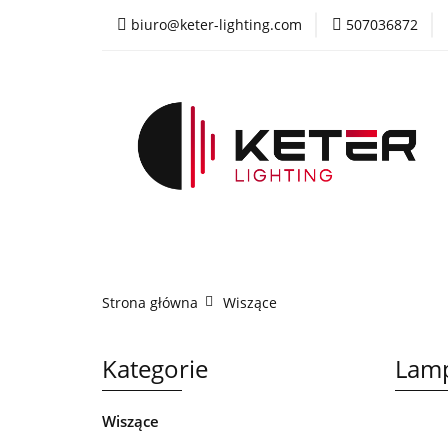
biuro@keter-lighting.com
507036872
Wiszące
Sufi
Żyrandole
PR
Wiszące
Sufitowe
Kinkiety
La
Strona główna
Wiszące
Kategorie
Lamp
Wiszące