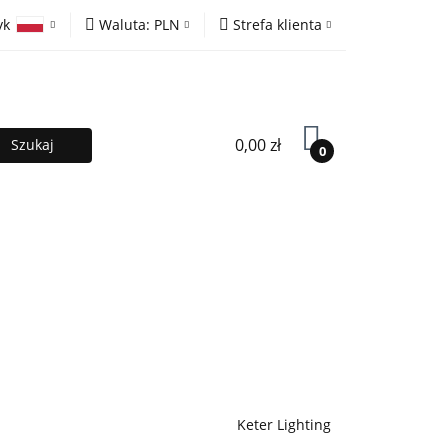
yk
Waluta:
PLN
Strefa klienta
ony
PLN
Zaloguj się
olski
EUR
Zarejestruj się
lish
Dodaj zgłoszenie
0,00 zł
0
MOCJE %
Kontakt
Współpraca
Keter Lighting