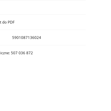
t do PDF
5901087136024
iczne: 507 036 872