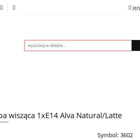
Jęz
towe
Kinkiety
Lampki nocne
Spoty
Plaf
P
OMOCJE %
Kontakt
Współpraca
Eng
mpki nocne
Spoty
Plafony
Żyrandole
PRO
a wisząca 1xE14 Alva Natural/Latte
Symbol:
3602