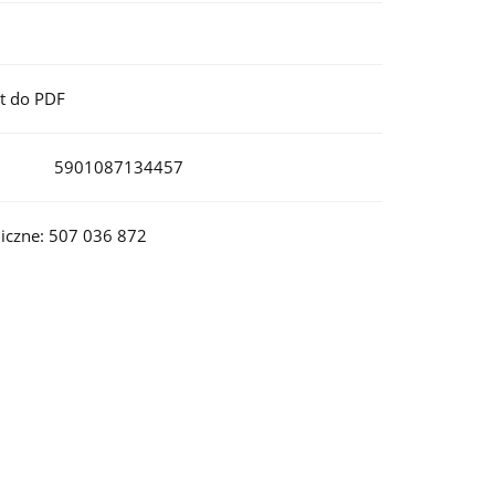
t do PDF
5901087134457
iczne: 507 036 872