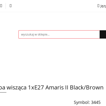
Jęz
towe
Kinkiety
Lampki nocne
Spoty
Plaf
P
OMOCJE %
Kontakt
Współpraca
Eng
mpki nocne
Spoty
Plafony
Żyrandole
PRO
a wisząca 1xE27 Amaris II Black/Brown
Symbol:
3445