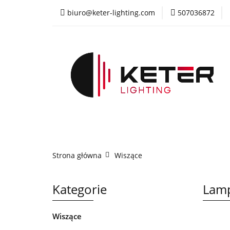
biuro@keter-lighting.com
507036872
Wiszące
Sufi
Żyrandole
PR
Wiszące
Sufitowe
Kinkiety
La
Strona główna
Wiszące
Kategorie
Lamp
Wiszące