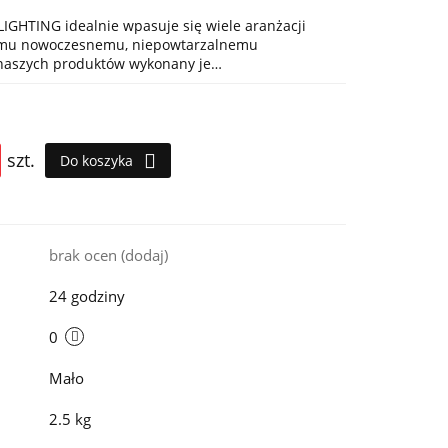
IGHTING idealnie wpasuje się wiele aranżacji
jemu nowoczesnemu, niepowtarzalnemu
 naszych produktów wykonany je…
szt.
Do koszyka
i
brak ocen
(dodaj)
24 godziny
0
Mało
2.5 kg