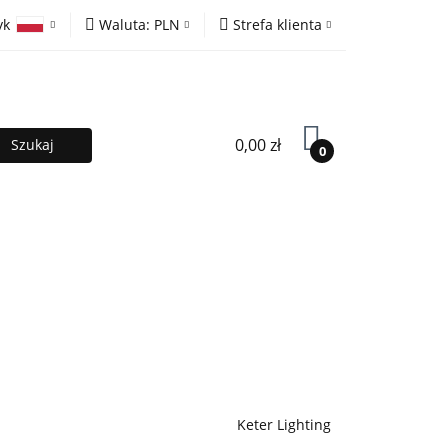
yk
Waluta:
PLN
Strefa klienta
ony
PLN
Zaloguj się
olski
EUR
Zarejestruj się
lish
Dodaj zgłoszenie
0,00 zł
0
MOCJE %
Kontakt
Współpraca
Keter Lighting