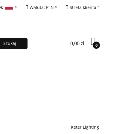
yk
Waluta:
PLN
Strefa klienta
ony
PLN
Zaloguj się
olski
EUR
Zarejestruj się
lish
Dodaj zgłoszenie
0,00 zł
0
MOCJE %
Kontakt
Współpraca
Keter Lighting