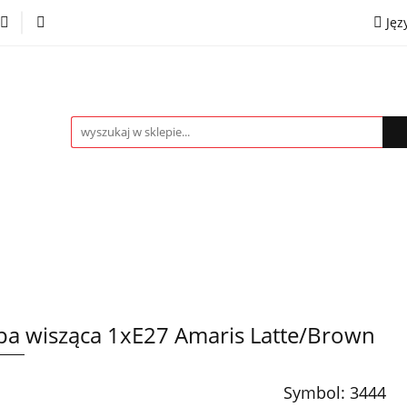
Jęz
towe
Kinkiety
Lampki nocne
Spoty
Plaf
P
OMOCJE %
Kontakt
Współpraca
Eng
mpki nocne
Spoty
Plafony
Żyrandole
PRO
a wisząca 1xE27 Amaris Latte/Brown
Symbol:
3444