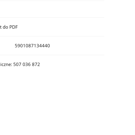
t do PDF
5901087134440
iczne: 507 036 872