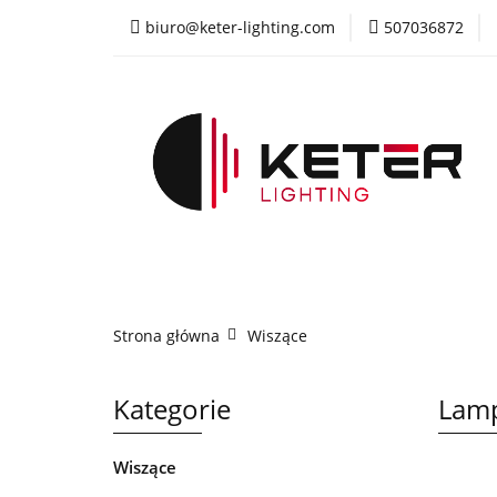
biuro@keter-lighting.com
507036872
Wiszące
Sufi
Żyrandole
PR
Wiszące
Sufitowe
Kinkiety
La
Strona główna
Wiszące
Kategorie
Lamp
Wiszące