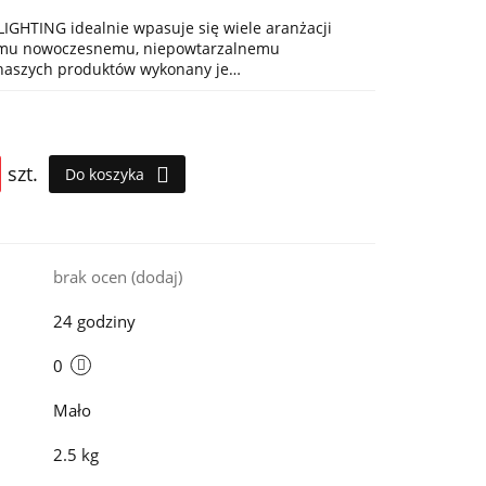
IGHTING idealnie wpasuje się wiele aranżacji
jemu nowoczesnemu, niepowtarzalnemu
 naszych produktów wykonany je…
szt.
Do koszyka
i
brak ocen
(dodaj)
24 godziny
0
Mało
2.5 kg