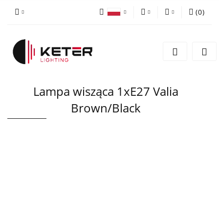
(
0
)
PLN
Zaloguj się
Polski
Zarejestruj się
EUR
English
Dodaj zgłoszenie
Lampa wisząca 1xE27 Valia
Brown/Black