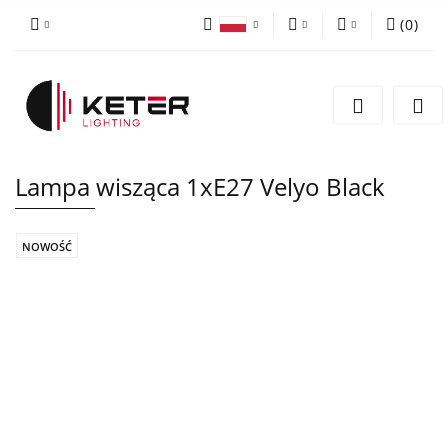
(
0
)
PLN
Zaloguj się
Polski
Zarejestruj się
EUR
English
Dodaj zgłoszenie
Lampa wisząca 1xE27 Velyo Black
NOWOŚĆ