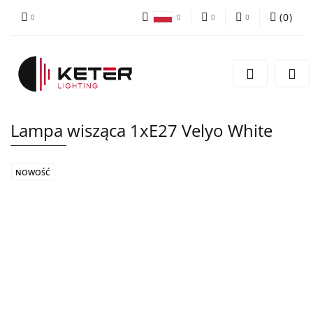
(
0
)
PLN
Zaloguj się
Polski
Zarejestruj się
EUR
English
Dodaj zgłoszenie
Lampa wisząca 1xE27 Velyo White
NOWOŚĆ