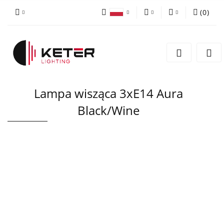
(
0
)
PLN
Zaloguj się
Polski
Zarejestruj się
EUR
English
Dodaj zgłoszenie
Lampa wisząca 3xE14 Aura
Black/Wine