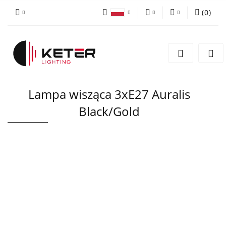
(
0
)
PLN
Zaloguj się
Polski
Zarejestruj się
EUR
English
Dodaj zgłoszenie
Lampa wisząca 3xE27 Auralis
Black/Gold