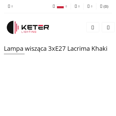
(
0
)
PLN
Zaloguj się
Polski
Zarejestruj się
EUR
English
Dodaj zgłoszenie
Lampa wisząca 3xE27 Lacrima Khaki