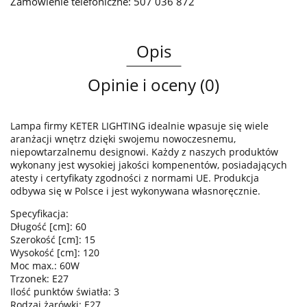
Zamówienie telefoniczne: 507 036 872
Opis
Opinie i oceny (0)
Lampa firmy KETER LIGHTING idealnie wpasuje się wiele
aranżacji wnętrz dzięki swojemu nowoczesnemu,
niepowtarzalnemu designowi. Każdy z naszych produktów
wykonany jest wysokiej jakości kompenentów, posiadających
atesty i certyfikaty zgodności z normami UE. Produkcja
odbywa się w Polsce i jest wykonywana własnoręcznie.
Specyfikacja:
Długość [cm]: 60
Szerokość [cm]: 15
Wysokość [cm]: 120
Moc max.: 60W
Trzonek: E27
Ilość punktów światła: 3
Rodzaj żarówki: E27