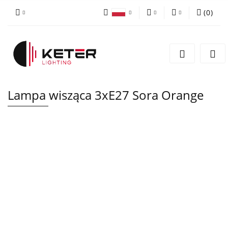
(
0
)
PLN
Zaloguj się
Polski
Zarejestruj się
EUR
English
Dodaj zgłoszenie
Lampa wisząca 3xE27 Sora Orange