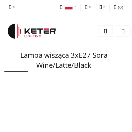
(
0
)
PLN
Zaloguj się
Polski
Zarejestruj się
EUR
English
Dodaj zgłoszenie
Lampa wisząca 3xE27 Sora
Wine/Latte/Black