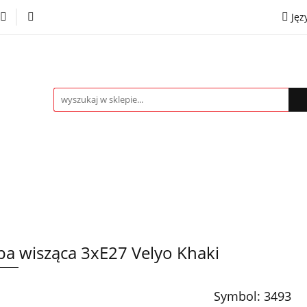
Jęz
towe
Kinkiety
Lampki nocne
Spoty
Plaf
P
OMOCJE %
Kontakt
Współpraca
Eng
mpki nocne
Spoty
Plafony
Żyrandole
PRO
a wisząca 3xE27 Velyo Khaki
Symbol:
3493