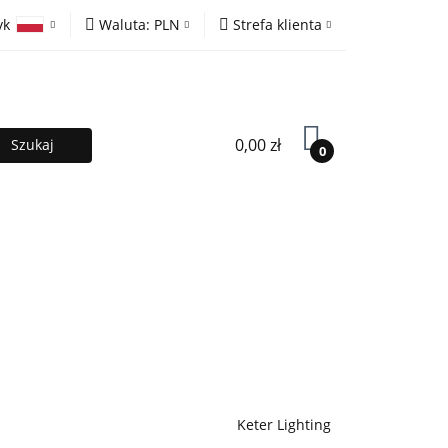
yk
Waluta:
PLN
Strefa klienta
ony
PLN
Zaloguj się
olski
EUR
Zarejestruj się
lish
Dodaj zgłoszenie
0,00 zł
0
MOCJE %
Kontakt
Współpraca
Keter Lighting