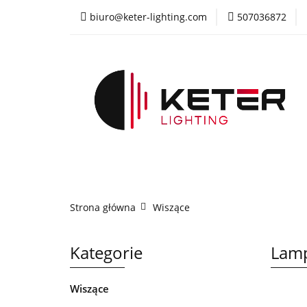
biuro@keter-lighting.com
507036872
Wiszące
Sufi
Żyrandole
PR
Wiszące
Sufitowe
Kinkiety
La
Strona główna
Wiszące
Kategorie
Lamp
Wiszące