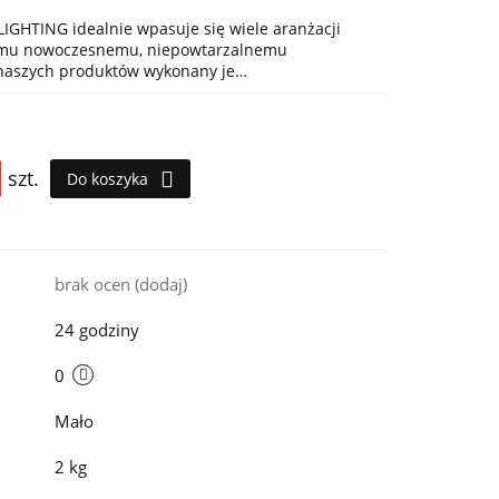
IGHTING idealnie wpasuje się wiele aranżacji
jemu nowoczesnemu, niepowtarzalnemu
 naszych produktów wykonany je…
szt.
Do koszyka
i
brak ocen
(dodaj)
24 godziny
0
Mało
2 kg