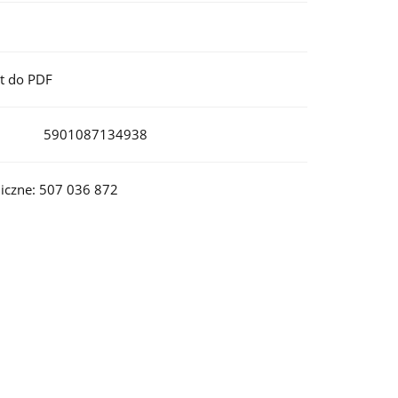
t do PDF
5901087134938
iczne: 507 036 872