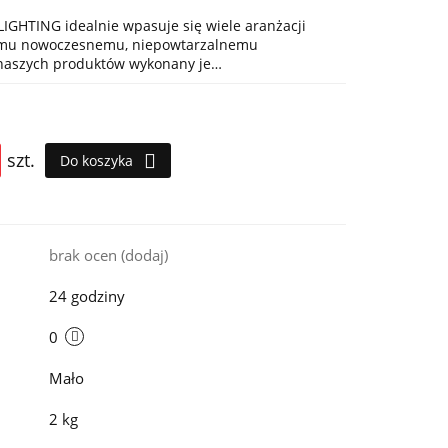
IGHTING idealnie wpasuje się wiele aranżacji
jemu nowoczesnemu, niepowtarzalnemu
 naszych produktów wykonany je…
szt.
Do koszyka
i
brak ocen
(dodaj)
24 godziny
0
Mało
2 kg