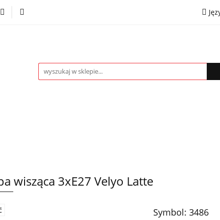
Jęz
towe
Kinkiety
Lampki nocne
Spoty
Plaf
P
OMOCJE %
Kontakt
Współpraca
Eng
mpki nocne
Spoty
Plafony
Żyrandole
PRO
a wisząca 3xE27 Velyo Latte
Symbol:
3486
Ć