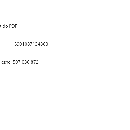
t do PDF
5901087134860
iczne: 507 036 872