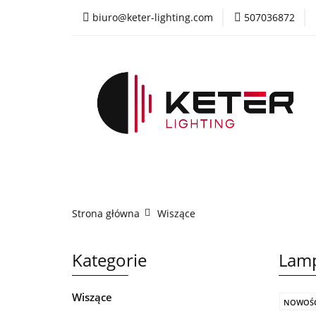
biuro@keter-lighting.com
507036872
Wiszące
Sufi
Żyrandole
PR
Wiszące
Sufitowe
Kinkiety
La
Strona główna
Wiszące
Kategorie
Lamp
Wiszące
NOWOŚ