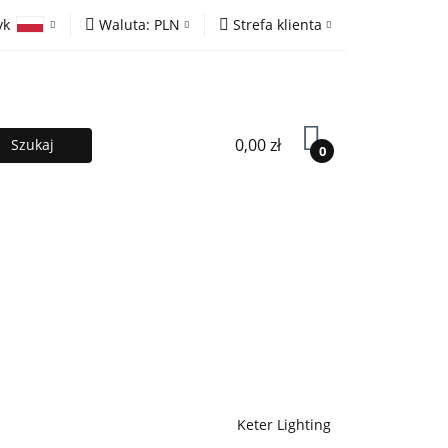
yk
Waluta:
PLN
Strefa klienta
ony
PLN
Zaloguj się
olski
EUR
Zarejestruj się
lish
Dodaj zgłoszenie
0,00 zł
0
MOCJE %
Kontakt
Współpraca
Keter Lighting