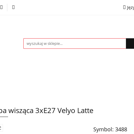
Jęz
towe
Kinkiety
Lampki nocne
Spoty
Plaf
P
OMOCJE %
Kontakt
Współpraca
Eng
mpki nocne
Spoty
Plafony
Żyrandole
PRO
a wisząca 3xE27 Velyo Latte
Symbol:
3488
Ć