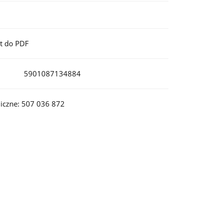
t do PDF
5901087134884
iczne: 507 036 872