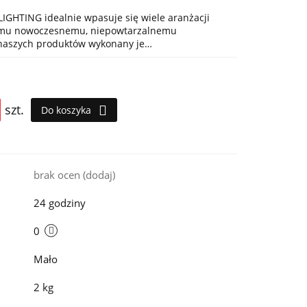
IGHTING idealnie wpasuje się wiele aranżacji
jemu nowoczesnemu, niepowtarzalnemu
 naszych produktów wykonany je…
szt.
Do koszyka
i
brak ocen
(dodaj)
24 godziny
0
Mało
2 kg