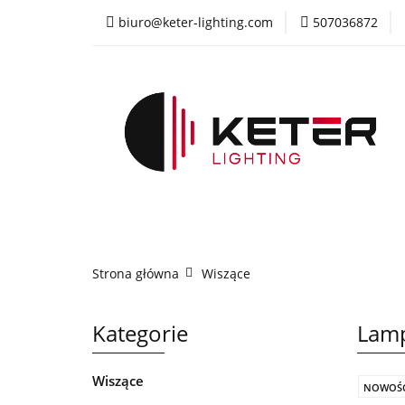
biuro@keter-lighting.com
507036872
Wiszące
Sufi
Żyrandole
PR
Wiszące
Sufitowe
Kinkiety
La
Strona główna
Wiszące
Kategorie
Lamp
Wiszące
NOWOŚ