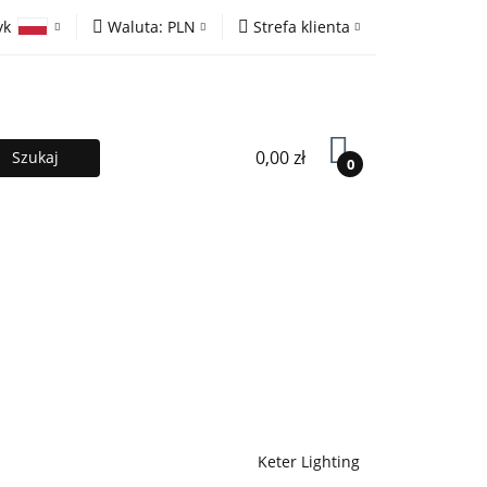
yk
Waluta:
PLN
Strefa klienta
ony
PLN
Zaloguj się
olski
EUR
Zarejestruj się
lish
Dodaj zgłoszenie
0,00 zł
0
MOCJE %
Kontakt
Współpraca
Keter Lighting