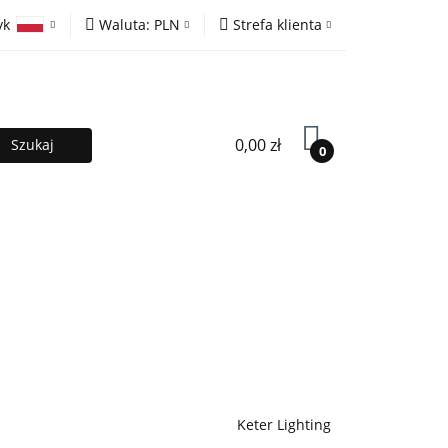
yk
Waluta:
PLN
Strefa klienta
ony
PLN
Zaloguj się
olski
EUR
Zarejestruj się
lish
Dodaj zgłoszenie
0,00 zł
0
MOCJE %
Kontakt
Współpraca
Keter Lighting