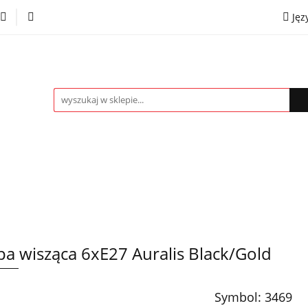
Jęz
towe
Kinkiety
Lampki nocne
Spoty
Plaf
P
OMOCJE %
Kontakt
Współpraca
Eng
mpki nocne
Spoty
Plafony
Żyrandole
PRO
a wisząca 6xE27 Auralis Black/Gold
Symbol:
3469