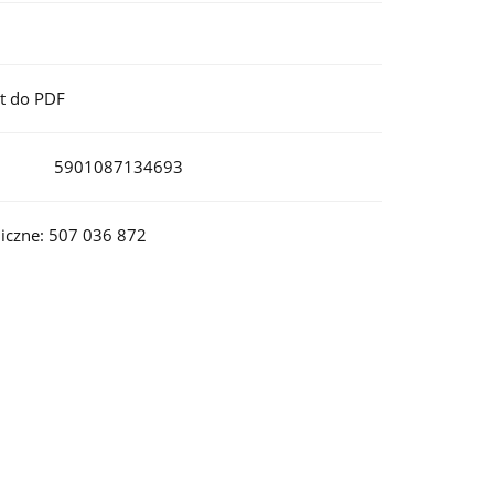
t do PDF
5901087134693
iczne: 507 036 872