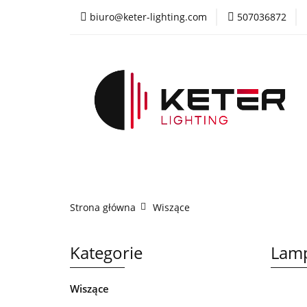
biuro@keter-lighting.com
507036872
Wiszące
Sufi
Żyrandole
PR
Wiszące
Sufitowe
Kinkiety
La
Strona główna
Wiszące
Kategorie
Lamp
Wiszące