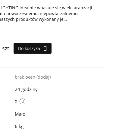
IGHTING idealnie wpasuje się wiele aranżacji
jemu nowoczesnemu, niepowtarzalnemu
 naszych produktów wykonany je…
szt.
Do koszyka
i
brak ocen
(dodaj)
24 godziny
0
Mało
6 kg