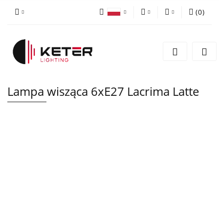
(
0
)
PLN
Zaloguj się
Polski
Zarejestruj się
EUR
English
Dodaj zgłoszenie
Lampa wisząca 6xE27 Lacrima Latte