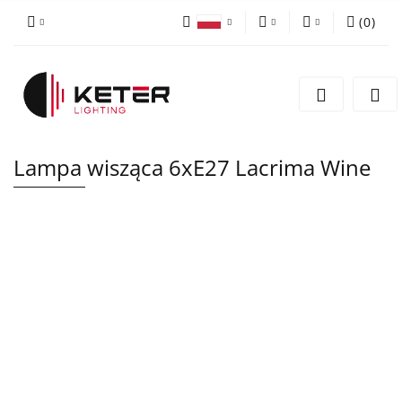
(
0
)
PLN
Zaloguj się
Polski
Zarejestruj się
EUR
English
Dodaj zgłoszenie
Lampa wisząca 6xE27 Lacrima Wine