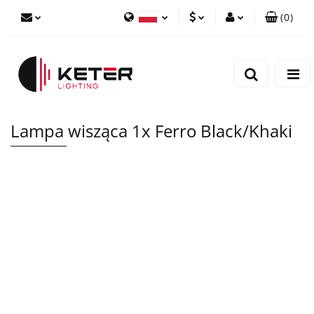
(
0
)
PLN
Zaloguj się
Polski
Zarejestruj się
EUR
English
Dodaj zgłoszenie
Lampa wisząca 1x Ferro Black/Khaki