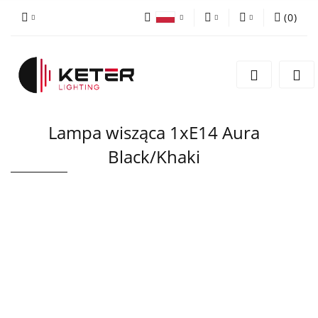
(
0
)
PLN
Zaloguj się
Polski
Zarejestruj się
EUR
English
Dodaj zgłoszenie
Lampa wisząca 1xE14 Aura
Black/Khaki