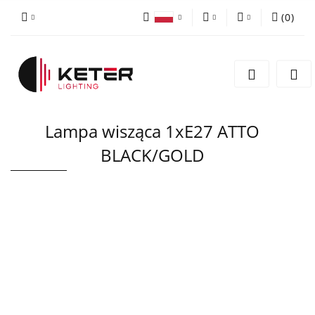
(
0
)
PLN
Zaloguj się
Polski
Zarejestruj się
EUR
English
Dodaj zgłoszenie
Lampa wisząca 1xE27 ATTO
BLACK/GOLD